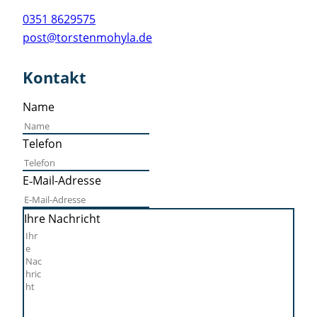
0351 8629575
post@torstenmohyla.de
Kon­takt
Name
Tele­fon
E‑Mail-Adres­se
Ihre Nach­richt