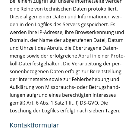
Bei einem Zugriff auf unse­re Inter­net­sei­te wer­den
eine Rei­he von tech­ni­schen Daten pro­to­kol­liert.
Die­se all­ge­mei­nen Daten und Infor­ma­tio­nen wer­
den in den Log­files des Ser­vers gespei­chert. Es
wer­den Ihre IP-Adres­se, Ihre Brow­ser­ken­nung und
Domain, der Name der abge­ru­fe­nen Datei, Datum
und Uhr­zeit des Abrufs, die über­tra­ge­ne Daten­
men­ge sowie der erfolg­rei­che Abruf in einer Pro­to­
koll-Datei fest­ge­hal­ten. Die Ver­ar­bei­tung der per­
so­nen­be­zo­ge­nen Daten erfolgt zur Bereit­stel­lung
der Inter­net­sei­te sowie zur Feh­ler­be­he­bung und
Auf­klä­rung von Miss­brauchs- oder Betrugs­hand­
lun­gen auf­grund eines berech­tig­ten Inter­es­ses
gemäß Art. 6 Abs. 1 Satz 1 lit. f) DS-GVO. Die
Löschung der Log­files erfolgt nach sie­ben Tagen.
Kon­takt­for­mu­lar