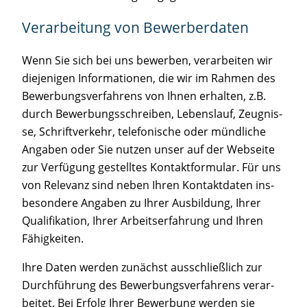
Ver­ar­bei­tung von Bewerberdaten
Wenn Sie sich bei uns bewer­ben, ver­ar­bei­ten wir
die­je­ni­gen Infor­ma­tio­nen, die wir im Rah­men des
Bewer­bungs­ver­fah­rens von Ihnen erhal­ten, z.B.
durch Bewer­bungs­schrei­ben, Lebens­lauf, Zeug­nis­
se, Schrift­ver­kehr, tele­fo­ni­sche oder münd­li­che
Anga­ben oder Sie nut­zen unser auf der Web­sei­te
zur Ver­fü­gung gestell­tes Kon­takt­for­mu­lar. Für uns
von Rele­vanz sind neben Ihren Kon­takt­da­ten ins­
be­son­de­re Anga­ben zu Ihrer Aus­bil­dung, Ihrer
Qua­li­fi­ka­ti­on, Ihrer Arbeits­er­fah­rung und Ihren
Fähigkeiten.
Ihre Daten wer­den zunächst aus­schließ­lich zur
Durch­füh­rung des Bewer­bungs­ver­fah­rens ver­ar­
bei­tet. Bei Erfolg Ihrer Bewer­bung wer­den sie