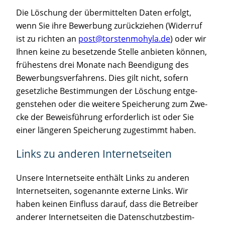
Die Löschung der über­mit­tel­ten Daten erfolgt,
wenn Sie ihre Bewer­bung zurück­zie­hen (Wider­ruf
ist zu rich­ten an
post@torstenmohyla.de
) oder wir
Ihnen kei­ne zu beset­zen­de Stel­le anbie­ten kön­nen,
frü­hes­tens drei Mona­te nach Been­di­gung des
Bewer­bungs­ver­fah­rens. Dies gilt nicht, sofern
gesetz­li­che Bestim­mun­gen der Löschung ent­ge­
gen­ste­hen oder die wei­te­re Spei­che­rung zum Zwe­
cke der Beweis­füh­rung erfor­der­lich ist oder Sie
einer län­ge­ren Spei­che­rung zuge­stimmt haben.
Links zu ande­ren Internetseiten
Unse­re Inter­net­sei­te ent­hält Links zu ande­ren
Inter­net­sei­ten, soge­nann­te exter­ne Links. Wir
haben kei­nen Ein­fluss dar­auf, dass die Betrei­ber
ande­rer Inter­net­sei­ten die Daten­schutz­be­stim­