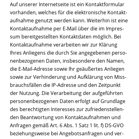
Auf unse­rer Inter­net­sei­te ist ein Kon­takt­for­mu­lar
vor­han­den, wel­ches für die elek­tro­ni­sche Kon­takt­
auf­nah­me genutzt wer­den kann. Wei­ter­hin ist eine
Kon­takt­auf­nah­me per E‑Mail über die im Impres­
sum bereit­ge­stell­ten Kon­takt­da­ten mög­lich. Bei
Kon­takt­auf­nah­me ver­ar­bei­ten wir zur Klä­rung
Ihres Anlie­gens die durch Sie ange­ge­be­nen per­so­
nen­be­zo­ge­nen Daten, ins­be­son­de­re den Namen,
die E‑Mail-Adres­se sowie Ihr geäu­ßer­tes Anlie­gen
sowie zur Ver­hin­de­rung und Auf­klä­rung von Miss­
brauchs­fäl­len die IP-Adres­se und den Zeit­punkt
der Nut­zung. Die Ver­ar­bei­tung der auf­ge­führ­ten
per­so­nen­be­zo­ge­nen Daten erfolgt auf Grund­la­ge
des berech­tig­ten Inter­es­ses zur zufrie­den­stel­len­
den Beant­wor­tung von Kon­takt­auf­nah­men und
Anfra­gen gemäß Art. 6 Abs. 1 Satz 1 lit. f) DS-GVO
bezie­hungs­wei­se bei Ange­bots­an­fra­gen und ver­