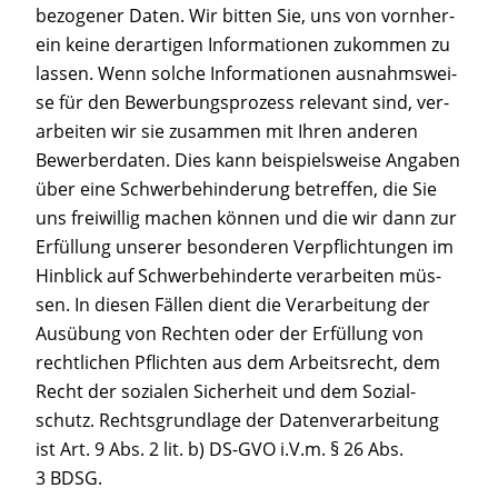
be­zo­ge­ner Daten. Wir bit­ten Sie, uns von vorn­her­
ein kei­ne der­ar­ti­gen Infor­ma­tio­nen zukom­men zu
las­sen. Wenn sol­che Infor­ma­tio­nen aus­nahms­wei­
se für den Bewer­bungs­pro­zess rele­vant sind, ver­
ar­bei­ten wir sie zusam­men mit Ihren ande­ren
Bewer­ber­da­ten. Dies kann bei­spiels­wei­se Anga­ben
über eine Schwer­be­hin­de­rung betref­fen, die Sie
uns frei­wil­lig machen kön­nen und die wir dann zur
Erfül­lung unse­rer beson­de­ren Ver­pflich­tun­gen im
Hin­blick auf Schwer­be­hin­der­te ver­ar­bei­ten müs­
sen. In die­sen Fäl­len dient die Ver­ar­bei­tung der
Aus­übung von Rech­ten oder der Erfül­lung von
recht­li­chen Pflich­ten aus dem Arbeits­recht, dem
Recht der sozia­len Sicher­heit und dem Sozi­al­
schutz. Rechts­grund­la­ge der Daten­ver­ar­bei­tung
ist Art. 9 Abs. 2 lit. b) DS-GVO i.V.m. § 26 Abs.
3 BDSG.