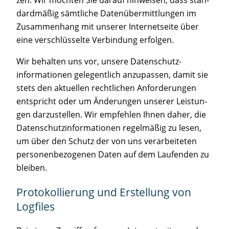
dard­mä­ßig sämt­li­che Daten­über­mitt­lun­gen im
Zusam­men­hang mit unse­rer Inter­net­sei­te über
eine ver­schlüs­sel­te Ver­bin­dung erfolgen.
Wir behal­ten uns vor, unse­re Daten­schutz­
informationen gele­gent­lich anzu­pas­sen, damit sie
stets den aktu­el­len recht­lichen Anfor­de­rungen
ent­spricht oder um Ände­run­gen unse­rer Leis­tun­
gen dar­zu­stel­len. Wir emp­feh­len Ihnen daher, die
Daten­schutz­in­for­ma­tio­nen regel­mäßig zu lesen,
um über den Schutz der von uns ver­ar­bei­te­ten
per­so­nen­be­zo­ge­nen Daten auf dem Lau­fen­den zu
bleiben.
Pro­to­kol­lie­rung und Erstel­lung von
Logfiles