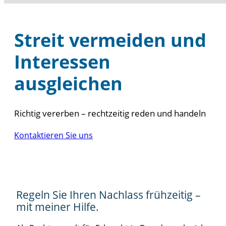
Streit ver­mei­den und
Inter­es­sen
ausgleichen
Rich­tig ver­er­ben – recht­zei­tig reden und handeln
Kon­tak­tie­ren Sie uns
Regeln Sie Ihren Nach­lass früh­zei­tig –
mit mei­ner Hilfe.