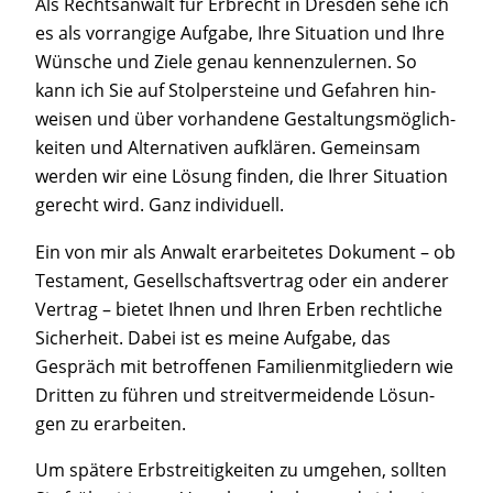
Als Rechts­an­walt für Erbrecht in Dres­den sehe ich
es als vor­ran­gi­ge Auf­ga­be, Ihre Situa­ti­on und Ihre
Wün­sche und Zie­le genau ken­nen­zu­ler­nen. So
kann ich Sie auf Stol­per­stei­ne und Gefah­ren hin­
wei­sen und über vor­han­de­ne Gestal­tungs­mög­lich­
kei­ten und Alter­na­ti­ven auf­klä­ren. Gemein­sam
wer­den wir eine Lösung fin­den, die Ihrer Situa­ti­on
gerecht wird. Ganz individuell.
Ein von mir als Anwalt erar­bei­te­tes Doku­ment – ob
Tes­ta­ment, Gesell­schafts­ver­trag oder ein ande­rer
Ver­trag – bie­tet Ihnen und Ihren Erben recht­li­che
Sicher­heit. Dabei ist es mei­ne Auf­ga­be, das
Gespräch mit betrof­fe­nen Fami­li­en­mit­glie­dern wie
Drit­ten zu füh­ren und streit­ver­mei­den­de Lösun­
gen zu erarbeiten.
Um spä­te­re Erb­strei­tig­kei­ten zu umge­hen, soll­ten