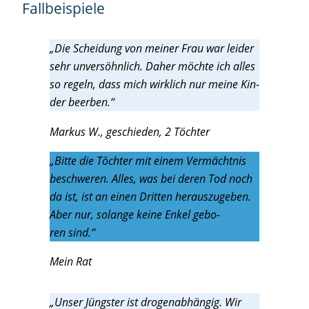
Fall­bei­spie­le
„Die Schei­dung von mei­ner Frau war lei­der
sehr unver­söhn­lich. Daher möch­te ich alles
so regeln, dass mich wirk­lich nur mei­ne Kin­
der beerben.“
Mar­kus W., geschie­den, 2 Töchter
„Bit­te die Töch­ter mit einem Ver­mächt­nis
beschwe­ren. Alles, was bei deren Tod noch
da ist, ist an einen Drit­ten her­aus­zu­ge­ben.
Aber nur, solan­ge kei­ne Enkel gebo­
ren sind.“
Mein Rat
„Unser Jüngs­ter ist dro­gen­ab­hän­gig. Wir