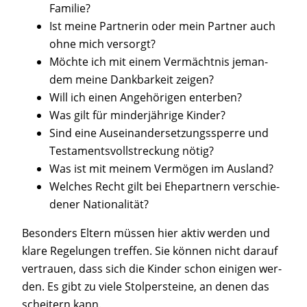
Familie?
Ist mei­ne Part­ne­rin oder mein Part­ner auch
ohne mich versorgt?
Möch­te ich mit einem Ver­mächt­nis jeman­
dem mei­ne Dank­bar­keit zeigen?
Will ich einen Ange­hö­ri­gen enterben?
Was gilt für min­der­jäh­ri­ge Kinder?
Sind eine Aus­ein­an­der­set­zungs­sper­re und
Tes­ta­ments­voll­stre­ckung nötig?
Was ist mit mei­nem Ver­mö­gen im Ausland?
Wel­ches Recht gilt bei Ehe­part­nern ver­schie­
de­ner Nationalität?
Beson­ders Eltern müs­sen hier aktiv wer­den und
kla­re Rege­lun­gen tref­fen. Sie kön­nen nicht dar­auf
ver­trau­en, dass sich die Kin­der schon eini­gen wer­
den. Es gibt zu vie­le Stol­per­stei­ne, an denen das
schei­tern kann.