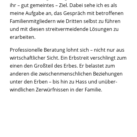
ihr – gut gemein­tes – Ziel. Dabei sehe ich es als
mei­ne Auf­ga­be an, das Gespräch mit betrof­fe­nen
Fami­li­en­mit­glie­dern wie Drit­ten selbst zu füh­ren
und mit die­sen streit­ver­mei­den­de Lösun­gen zu
erarbeiten.
Pro­fes­sio­nel­le Bera­tung lohnt sich – nicht nur aus
wirt­schaft­li­cher Sicht. Ein Erb­streit ver­schlingt zum
einen den Groß­teil des Erbes. Er belas­tet zum
ande­ren die zwi­schen­mensch­li­chen Bezie­hun­gen
unter den Erben – bis hin zu Hass und unüber­
wind­li­chen Zer­würf­nis­sen in der Familie.