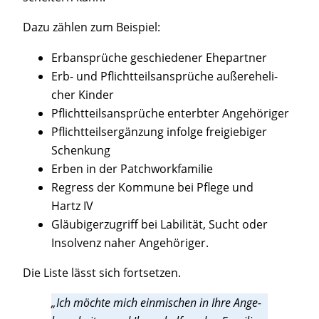
Dazu zäh­len zum Beispiel:
Erb­an­sprü­che geschie­de­ner Ehepartner
Erb- und Pflicht­teils­an­sprü­che außer­ehe­li­
cher Kinder
Pflicht­teils­an­sprü­che ent­erb­ter Angehöriger
Pflicht­teils­er­gän­zung infol­ge frei­gie­bi­ger
Schenkung
Erben in der Patchworkfamilie
Regress der Kom­mu­ne bei Pfle­ge und
Hartz IV
Gläu­bi­ger­zu­griff bei Labi­li­tät, Sucht oder
Insol­venz naher Angehöriger.
Die Lis­te lässt sich fortsetzen.
„Ich möch­te mich ein­mi­schen in Ihre Ange­