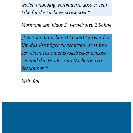
wol­len unbe­dingt ver­hin­dern, dass er sein
Erbe für die Sucht verschwendet.“
Mari­an­ne und Klaus S., ver­hei­ra­tet, 2 Söhne
„Der Sohn braucht nicht ent­erbt zu wer­den.
Um das Ver­mö­gen zu schüt­zen, ist es bes­
ser, einen Tes­ta­ments­voll­stre­cker ein­zu­set­
zen und den Bru­der zum Nach­er­ben zu
bestimmen.“
Mein Rat