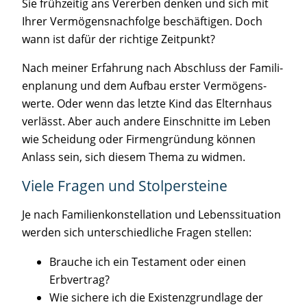
Sie früh­zei­tig ans Ver­er­ben den­ken und sich mit
Ihrer Ver­mö­gens­nach­fol­ge beschäf­ti­gen. Doch
wann ist dafür der rich­ti­ge Zeitpunkt?
Nach mei­ner Erfah­rung nach Abschluss der Fami­li­
en­pla­nung und dem Auf­bau ers­ter Ver­mö­gens­
wer­te. Oder wenn das letz­te Kind das Eltern­haus
ver­lässt. Aber auch ande­re Ein­schnit­te im Leben
wie Schei­dung oder Fir­men­grün­dung kön­nen
Anlass sein, sich die­sem The­ma zu widmen.
Vie­le Fra­gen und Stolpersteine
Je nach Fami­li­en­kon­stel­la­ti­on und Lebens­si­tua­ti­on
wer­den sich unter­schied­li­che Fra­gen stellen:
Brau­che ich ein Tes­ta­ment oder einen
Erbvertrag?
Wie siche­re ich die Exis­tenz­grund­la­ge der