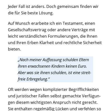
Jeder Fall ist anders. Doch gemein­sam fin­den wir
die für Sie bes­te Lösung.
Auf Wunsch erar­bei­te ich ein Tes­ta­ment, einen
Gesell­schafts­ver­trag oder ande­re Ver­trä­ge mit
leicht ver­ständ­li­chen For­mu­lie­run­gen, die Ihnen
und Ihren Erben Klar­heit und recht­li­che Sicher­heit
bieten.
„Nach mei­ner Auf­fas­sung schul­den Eltern
ihren erwach­se­nen Kin­dern kei­nen Euro.
Aber was sie ihnen schul­den, ist eine streit­
freie Erbregelung.“
Oft wer­den wegen kom­pli­zier­ter Begriff­lich­kei­ten
und juris­ti­scher Fal­len selbst gemach­te Ver­fü­gun­
gen die­sem wich­tigs­ten Anspruch nicht gerecht.
Sie ent­hal­ten regel­mä­ßig Lücken und ver­feh­len so