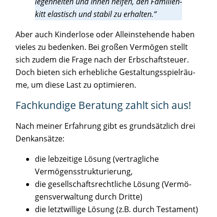
le­gen­hei­ten und Ihnen hel­fen, den Fami­li­en­
kitt elas­tisch und sta­bil zu erhalten.“
Aber auch Kin­der­lo­se oder Allein­ste­hen­de haben
vie­les zu beden­ken. Bei gro­ßen Ver­mö­gen stellt
sich zudem die Fra­ge nach der Erb­schaft­steu­er.
Doch bie­ten sich erheb­li­che Gestal­tungs­spiel­räu­
me, um die­se Last zu optimieren.
Fach­kun­di­ge Bera­tung zahlt sich aus!
Nach mei­ner Erfah­rung gibt es grund­sätz­lich drei
Denkansätze:
die leb­zei­ti­ge Lösung (ver­trag­li­che
Vermögensstrukturierung,
die gesell­schafts­recht­li­che Lösung (Ver­mö­
gens­ver­wal­tung durch Dritte)
die letzt­wil­li­ge Lösung (z.B. durch Testament)