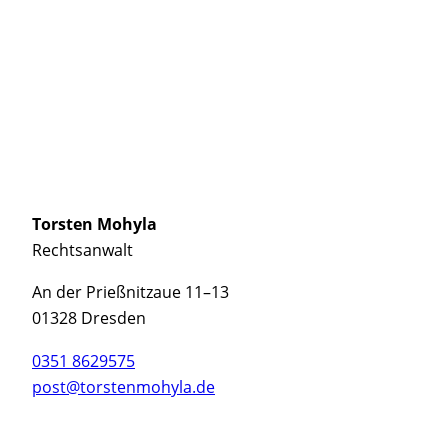
Tors­ten Mohy­la
Rechts­an­walt
An der Prieß­nitz­aue 11–13
01328 Dres­den
0351 8629575
post@torstenmohyla.de