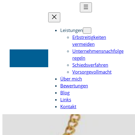
Zum
Inhalt
springen
0
Leistungen
3
Erbstreitigkeiten
5
vermeiden
1
Unternehmensnachfolge
8
regeln
6
Schiedsverfahren
2
Vorsorgevollmacht
9
Über mich
5
Bewertungen
7
Blog
5
Links
Kontakt